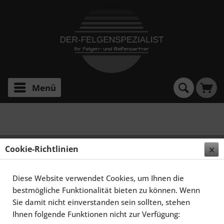
Menü
Sharan Typ 7M
SCHMIDT FELGEN 18 ZOLL STORMER FÜR VW
Cookie-Richtlinien
SHARAN MKI TYP 7M, TITANMATT
Diese Website verwendet Cookies, um Ihnen die
bestmögliche Funktionalität bieten zu können. Wenn
Sie damit nicht einverstanden sein sollten, stehen
Ihnen folgende Funktionen nicht zur Verfügung: