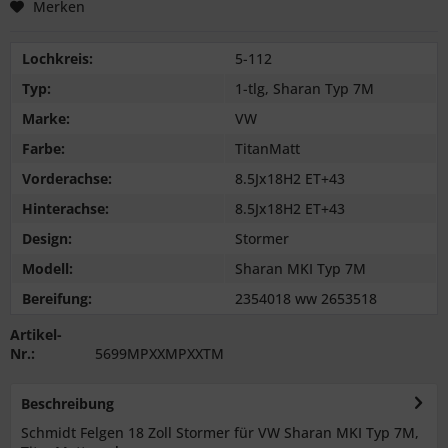
Merken
Lochkreis:
5-112
Typ:
1-tlg, Sharan Typ 7M
Marke:
VW
Farbe:
TitanMatt
Vorderachse:
8.5Jx18H2 ET+43
Hinterachse:
8.5Jx18H2 ET+43
Design:
Stormer
Modell:
Sharan MKI Typ 7M
Bereifung:
2354018 ww 2653518
Artikel-
Nr.:
5699MPXXMPXXTM
Beschreibung
Schmidt Felgen 18 Zoll Stormer für VW Sharan MKI Typ 7M,