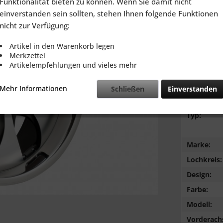
Funktionalität bieten zu können. Wenn Sie damit nicht
inkl. MwSt.
zzg
einverstanden sein sollten, stehen Ihnen folgende Funktionen
Lieferzeit
nicht zur Verfügung:
Artikel in den Warenkorb legen
Merkzettel
Artikelempfehlungen und vieles mehr
Vergleic
Mehr Informationen
Schließen
Einverstanden
Typ:
Marke:
Lochkreis:
Design:
Farbe:
Modell:
Vorderach