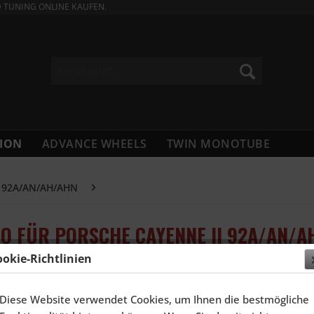
D TUNING ONLINE KAUFEN.
ION
ADVANCE WHEELS
TWIN MONOTUBE
I 92A/AN/AH/AHN
Cayenne 92A/92AN, Cayenne S 9PA, Cayen
NO FÜR PORSCHE CAYENNE II 92A/AN/A
ookie-Richtlinien
1.984,
Diese Website verwendet Cookies, um Ihnen die bestmögliche
Inhalt:
4 Stück