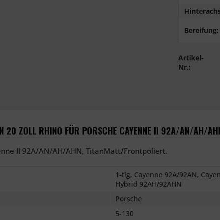
Hinterachs
Bereifung:
Artikel-
Nr.:
 20 ZOLL RHINO FÜR PORSCHE CAYENNE II 92A/AN/AH/AH
yenne II 92A/AN/AH/AHN, TitanMatt/Frontpoliert.
1-tlg, Cayenne 92A/92AN, Caye
Hybrid 92AH/92AHN
Porsche
5-130