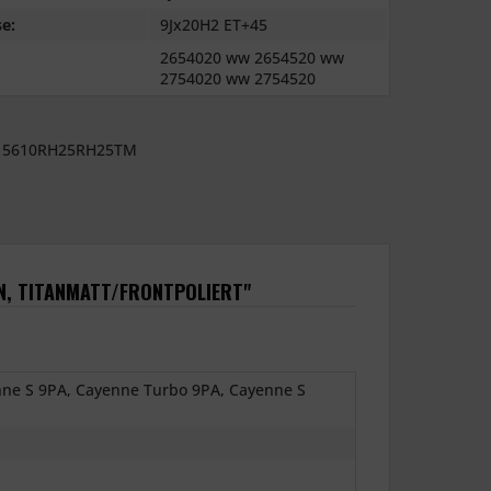
e:
9Jx20H2 ET+45
2654020 ww 2654520 ww
2754020 ww 2754520
5610RH25RH25TM
N, TITANMATT/FRONTPOLIERT"
nne S 9PA, Cayenne Turbo 9PA, Cayenne S