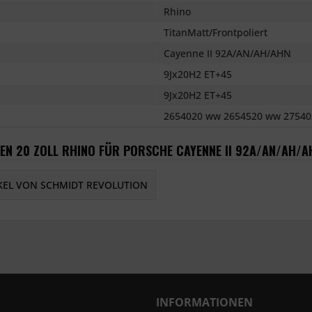
Rhino
TitanMatt/Frontpoliert
Cayenne II 92A/AN/AH/AHN
9Jx20H2 ET+45
9Jx20H2 ET+45
2654020 ww 2654520 ww 27540
GEN 20 ZOLL RHINO FÜR PORSCHE CAYENNE II 92A/AN/AH/
KEL VON SCHMIDT REVOLUTION
INFORMATIONEN