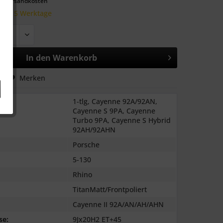
l. Versandkosten
 10-15 Werktage
In den
Warenkorb
hen
Merken
1-tlg, Cayenne 92A/92AN,
Cayenne S 9PA, Cayenne
Turbo 9PA, Cayenne S Hybrid
92AH/92AHN
Porsche
5-130
Rhino
TitanMatt/Frontpoliert
Cayenne II 92A/AN/AH/AHN
se:
9Jx20H2 ET+45