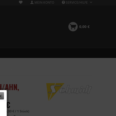
MEIN KONTO
SERVICE/HILFE
0,00 €
ne Turbo 9PA, Cayenne S Hybrid 92AH/92AHN
H/AHN,
00 €
 (496,00 € / 1 Stück)