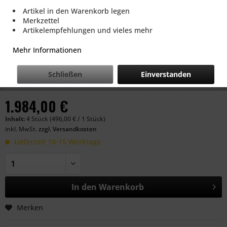
Artikel in den Warenkorb legen
Merkzettel
Artikelempfehlungen und vieles mehr
Mehr Informationen
Schließen
Einverstanden
1.984,00 €
Inhalt:
4 Stück (496,00 € / 1 Stück)
inkl. MwSt.
zzgl. Versandkosten
Lieferzeit 10-15 Werktage
In den
Warenkorb
Merken