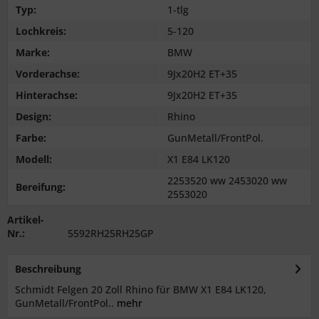
Typ:
1-tlg
Lochkreis:
5-120
Marke:
BMW
Vorderachse:
9Jx20H2 ET+35
Hinterachse:
9Jx20H2 ET+35
Design:
Rhino
Farbe:
GunMetall/FrontPol.
Modell:
X1 E84 LK120
2253520 ww 2453020 ww
Bereifung:
2553020
Artikel-
Nr.:
5592RH25RH25GP
Beschreibung
Schmidt Felgen 20 Zoll Rhino für BMW X1 E84 LK120,
GunMetall/FrontPol..
mehr