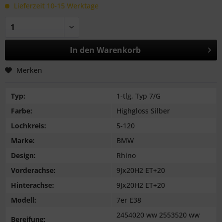
Lieferzeit 10-15 Werktage
In den
Warenkorb
Merken
Typ:
1-tlg, Typ 7/G
Farbe:
Highgloss Silber
Lochkreis:
5-120
Marke:
BMW
Design:
Rhino
Vorderachse:
9Jx20H2 ET+20
Hinterachse:
9Jx20H2 ET+20
Modell:
7er E38
2454020 ww 2553520 ww
Bereifung: