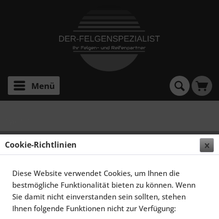
Menü
Typ 7/G
SCHMIDT FELGEN 20 ZOLL RHINO FÜR BMW 7ER
Cookie-Richtlinien
E38, HIGHGLOSS SILBER
Diese Website verwendet Cookies, um Ihnen die
bestmögliche Funktionalität bieten zu können. Wenn
Sie damit nicht einverstanden sein sollten, stehen
Ihnen folgende Funktionen nicht zur Verfügung: