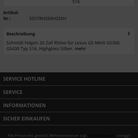
S16
Artikel-
Nr.:
5557RH25RH25SH
Beschreibung
Schmidt Felgen 20 Zoll Rhino für Lexus GS MKIII GS300,
GS430 Typ S16, Highgloss Silber.
mehr
SERVICE HOTLINE
SERVICE
INFORMATIONEN
SICHER EINKAUFEN
Alle Preise inkl. gesetzl. Mehrwertsteuer zzgl.
Versandkosten
und ggf.