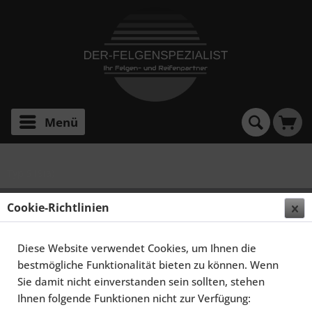
Menü
Typ S19(a)
SCHMIDT FELGEN 20 ZOLL RHINO FÜR LEXUS GS
Cookie-Richtlinien
MKIII GS300, GS430 TYP S16, HIGHGLOSS SILBER
Diese Website verwendet Cookies, um Ihnen die
bestmögliche Funktionalität bieten zu können. Wenn
Sie damit nicht einverstanden sein sollten, stehen
Ihnen folgende Funktionen nicht zur Verfügung: