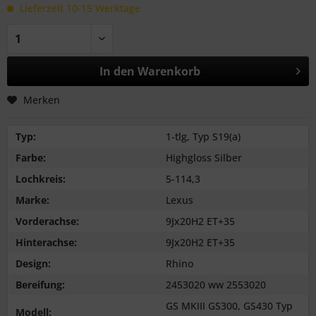
Lieferzeit 10-15 Werktage
In den
Warenkorb
Merken
Typ:
1-tlg, Typ S19(a)
Farbe:
Highgloss Silber
Lochkreis:
5-114,3
Marke:
Lexus
Vorderachse:
9Jx20H2 ET+35
Hinterachse:
9Jx20H2 ET+35
Design:
Rhino
Bereifung:
2453020 ww 2553020
GS MKIII GS300, GS430 Typ
Modell: