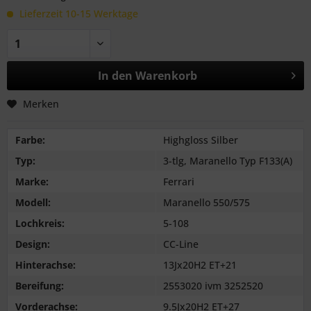
Lieferzeit 10-15 Werktage
In den
Warenkorb
Merken
Farbe:
Highgloss Silber
Typ:
3-tlg, Maranello Typ F133(A)
Marke:
Ferrari
Modell:
Maranello 550/575
Lochkreis:
5-108
Design:
CC-Line
Hinterachse:
13Jx20H2 ET+21
Bereifung:
2553020 ivm 3252520
Vorderachse:
9.5Jx20H2 ET+27