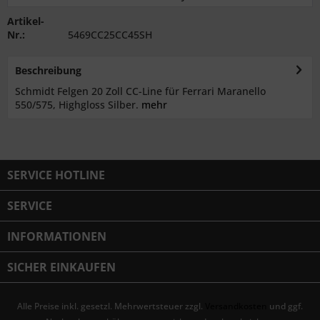
Artikel-
Nr.:
5469CC25CC45SH
Beschreibung
Schmidt Felgen 20 Zoll CC-Line für Ferrari Maranello
550/575, Highgloss Silber.
mehr
SERVICE HOTLINE
SERVICE
INFORMATIONEN
SICHER EINKAUFEN
Alle Preise inkl. gesetzl. Mehrwertsteuer zzgl.
Versandkosten
und ggf.