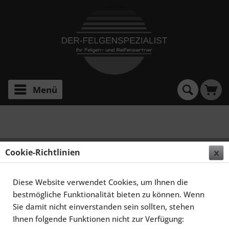
Menü
Maranello Typ F133(A)
SCHMIDT FELGEN 20 ZOLL CC-LINE FÜR FERRARI
Cookie-Richtlinien
MARANELLO 550/575, HIGHGLOSS SILBER
Diese Website verwendet Cookies, um Ihnen die
bestmögliche Funktionalität bieten zu können. Wenn
Sie damit nicht einverstanden sein sollten, stehen
Ihnen folgende Funktionen nicht zur Verfügung: