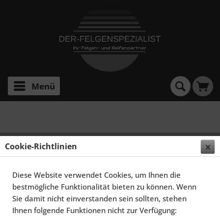
Menü
Galaxy Typ WA6
SCHMIDT FELGEN 20 ZOLL RHINO FÜR FORD
Cookie-Richtlinien
GALAXY MKII TYP WA6, HIGHGLOSS SILBER
Diese Website verwendet Cookies, um Ihnen die
bestmögliche Funktionalität bieten zu können. Wenn
Sie damit nicht einverstanden sein sollten, stehen
Ihnen folgende Funktionen nicht zur Verfügung: