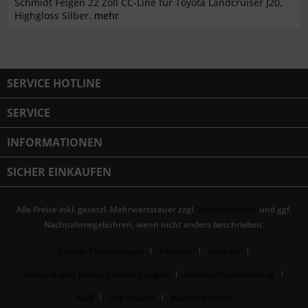
Schmidt Felgen 22 Zoll CC-Line für Toyota Landcruiser J20,
Highgloss Silber.
mehr
SERVICE HOTLINE
SERVICE
INFORMATIONEN
SICHER EINKAUFEN
Alle Preise inkl. gesetzl. Mehrwertsteuer zzgl.
Versandkosten
und ggf.
Nachnahmegebühren, wenn nicht anders beschrieben.
Cookie-Einstellungen
Sitemap
Kontakt
Versand und Zahlungsbedingungen
Datenschutzerklärung
AGB
Impressum
Widerrufsrecht