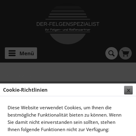
Menü
Landcruiser J20
SCHMIDT FELGEN 22 ZOLL CC-LINE FÜR TOYOTA
Cookie-Richtlinien
LANDCRUISER J20, HIGHGLOSS SILBER
Diese Website verwendet Cookies, um Ihnen die
bestmögliche Funktionalität bieten zu können. Wenn
Sie damit nicht einverstanden sein sollten, stehen
Ihnen folgende Funktionen nicht zur Verfügung: