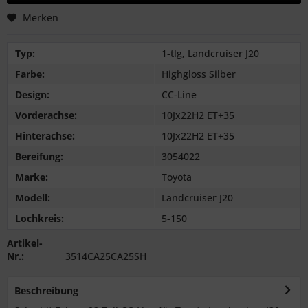
Merken
Typ:
1-tlg, Landcruiser J20
Farbe:
Highgloss Silber
Design:
CC-Line
Vorderachse:
10Jx22H2 ET+35
Hinterachse:
10Jx22H2 ET+35
Bereifung:
3054022
Marke:
Toyota
Modell:
Landcruiser J20
Lochkreis:
5-150
Artikel-
Nr.:
3514CA25CA25SH
Beschreibung