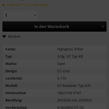
Lieferzeit 10-15 Werktage
In den
Warenkorb
Merken
Farbe:
Highgloss Silber
Typ:
3-tlg, GT Typ KR
Marke:
Opel
Design:
CC-Line
Lochkreis:
5-110
Modell:
GT Roadster Typ K/R
Hinterachse:
10Jx21H2 ET47
Bereifung:
2553520 ivm 2553021
Vorderachse:
9.5Jx20H2 ET+52