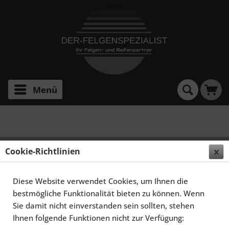
Menü
GT Typ KR
SCHMIDT FELGEN 20/21 ZOLL CC-LINE FÜR OPEL GT
Cookie-Richtlinien
ROADSTER TYP K/R, HIGHGLOSS SILBER
Diese Website verwendet Cookies, um Ihnen die
bestmögliche Funktionalität bieten zu können. Wenn
Sie damit nicht einverstanden sein sollten, stehen
Ihnen folgende Funktionen nicht zur Verfügung: