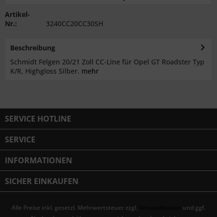
Artikel-
Nr.:
3240CC20CC30SH
Beschreibung
Schmidt Felgen 20/21 Zoll CC-Line für Opel GT Roadster Typ
K/R, Highgloss Silber.
mehr
SERVICE HOTLINE
SERVICE
INFORMATIONEN
SICHER EINKAUFEN
Alle Preise inkl. gesetzl. Mehrwertsteuer zzgl.
Versandkosten
und ggf.