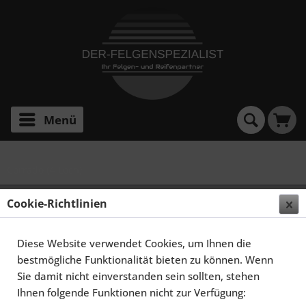
Menü
Corrado (4-Loch)
SCHMIDT FELGEN 17 ZOLL TH-LINE FÜR VW
Cookie-Richtlinien
CORRADO TYP 53I, POLIERT
Diese Website verwendet Cookies, um Ihnen die
bestmögliche Funktionalität bieten zu können. Wenn
Sie damit nicht einverstanden sein sollten, stehen
Ihnen folgende Funktionen nicht zur Verfügung: