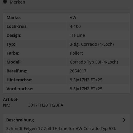
Merken
Marke:
VW
Lochkreis:
4-100
Design:
TH-Line
Typ:
3-tlg, Corrado (4-Loch)
Farbe:
Poliert
Modell:
Corrado Typ 53I (4-Loch)
Bereifung:
2054017
Hinterachse:
8.5Jx17H2 ET+25
Vorderachse:
8.5Jx17H2 ET+25
Artikel-
Nr.:
3017TH20TH20PA
Beschreibung
Schmidt Felgen 17 Zoll TH-Line für VW Corrado Typ 53I,