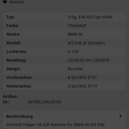
Merken
Typ:
3-tlg, E46 M3 Typ M346
Farbe:
TitanMatt
Marke:
BMW M
Modell:
M3 E46 (6 Zylinder)
Lochkreis:
5-120
Bereifung:
2254518 ivm 2554018
Design:
Racelite
Vorderachse:
8.5Jx18H2 ET31
Hinterachse:
9.5Jx18H2 ET19
Artikel-
Nr.:
2870RL25RL35TM
Beschreibung
Schmidt Felgen 18 Zoll Racelite für BMW M M3 E46,