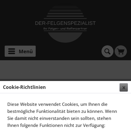
Menü
E46 M3 Typ M346
SCHMIDT FELGEN 18 ZOLL RACELITE FÜR BMW M
Cookie-Richtlinien
M3 E46, TITANMATT
Diese Website verwendet Cookies, um Ihnen die
bestmögliche Funktionalität bieten zu können. Wenn
Sie damit nicht einverstanden sein sollten, stehen
Ihnen folgende Funktionen nicht zur Verfügung: