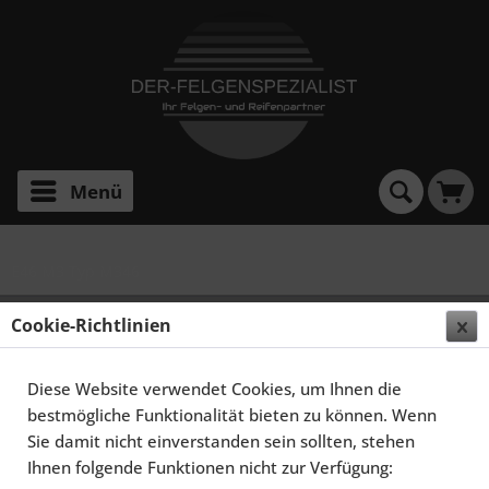
Menü
E46 M3 Typ M346
SCHMIDT FELGEN 18 ZOLL RACELITE FÜR BMW M
Cookie-Richtlinien
M3 E46, SATINBLACK
Diese Website verwendet Cookies, um Ihnen die
bestmögliche Funktionalität bieten zu können. Wenn
Sie damit nicht einverstanden sein sollten, stehen
Ihnen folgende Funktionen nicht zur Verfügung: