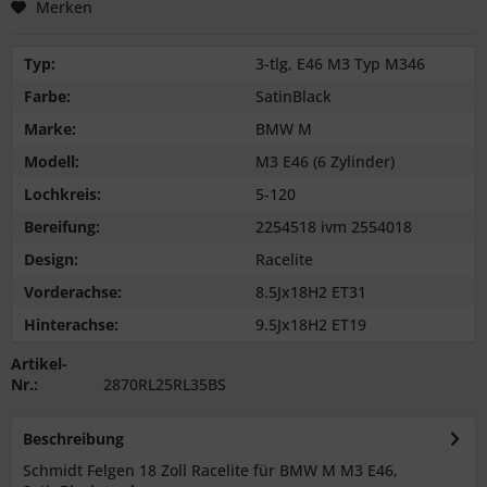
Merken
Typ:
3-tlg, E46 M3 Typ M346
Farbe:
SatinBlack
Marke:
BMW M
Modell:
M3 E46 (6 Zylinder)
Lochkreis:
5-120
Bereifung:
2254518 ivm 2554018
Design:
Racelite
Vorderachse:
8.5Jx18H2 ET31
Hinterachse:
9.5Jx18H2 ET19
Artikel-
Nr.:
2870RL25RL35BS
Beschreibung
Schmidt Felgen 18 Zoll Racelite für BMW M M3 E46,