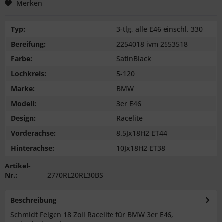
Merken
Typ:
3-tlg, alle E46 einschl. 330
Bereifung:
2254018 ivm 2553518
Farbe:
SatinBlack
Lochkreis:
5-120
Marke:
BMW
Modell:
3er E46
Design:
Racelite
Vorderachse:
8.5Jx18H2 ET44
Hinterachse:
10Jx18H2 ET38
Artikel-
Nr.:
2770RL20RL30BS
Beschreibung
Schmidt Felgen 18 Zoll Racelite für BMW 3er E46,