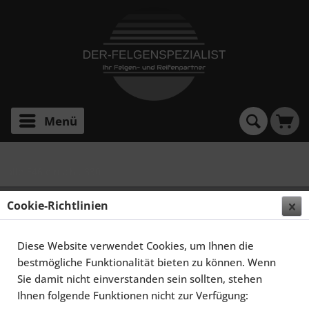
Menü
alle E46 einschl. 330
SCHMIDT FELGEN 18 ZOLL RACELITE FÜR BMW 3ER
Cookie-Richtlinien
E46, SATINBLACK
Diese Website verwendet Cookies, um Ihnen die
bestmögliche Funktionalität bieten zu können. Wenn
Sie damit nicht einverstanden sein sollten, stehen
Ihnen folgende Funktionen nicht zur Verfügung: