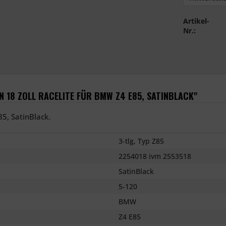
Artikel-
Nr.:
 18 ZOLL RACELITE FÜR BMW Z4 E85, SATINBLACK"
5, SatinBlack.
3-tlg, Typ Z85
2254018 ivm 2553518
SatinBlack
5-120
BMW
Z4 E85