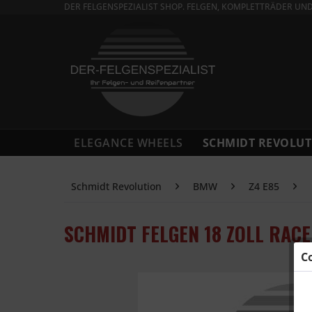
DER FELGENSPEZIALIST SHOP. FELGEN, KOMPLETTRÄDER UN
ELEGANCE WHEELS
SCHMIDT REVOLUT
Schmidt Revolution
BMW
Z4 E85
SCHMIDT FELGEN 18 ZOLL RACE
C