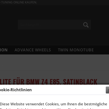
D TUNING ONLINE KAUFEN.
ION
ADVANCE WHEELS
TWIN MONOTUBE
Typ Z85
LITE FÜR BMW Z4 E85, SATINBLACK
ookie-Richtlinien
3.996,
Diese Website verwendet Cookies, um Ihnen die bestmögliche
Inhalt:
4 Stück