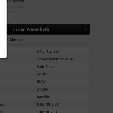
l. Versandkosten
 10-15 Werktage
In den
Warenkorb
hen
Merken
3-tlg, Typ Z85
2254018 ivm 2553518
SatinBlack
5-120
BMW
Z4 E85
Racelite
se:
8.5Jx18H2 ET44
e:
10Jx18H2 ET38