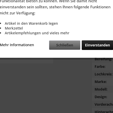
Funktionalität bieten zu können. Wenn Sie damit nicht
inkl. MwSt.
zzg
einverstanden sein sollten, stehen Ihnen folgende Funktionen
Lieferzeit
nicht zur Verfügung:
Artikel in den Warenkorb legen
Merkzettel
Artikelempfehlungen und vieles mehr
Vergleic
Mehr Informationen
Schließen
Einverstanden
Typ:
Bereifung:
Farbe:
Lochkreis:
Marke:
Modell:
Design:
Vorderach
Hinterachs