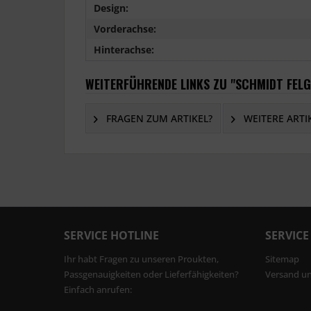
Design:
Vorderachse:
Hinterachse:
WEITERFÜHRENDE LINKS ZU "SCHMIDT FELG
FRAGEN ZUM ARTIKEL?
WEITERE ARTI
SERVICE HOTLINE
SERVICE
Ihr habt Fragen zu unseren Proukten,
Sitemap
Passgenauigkeiten oder Lieferfähigkeiten?
Versand u
Einfach anrufen: