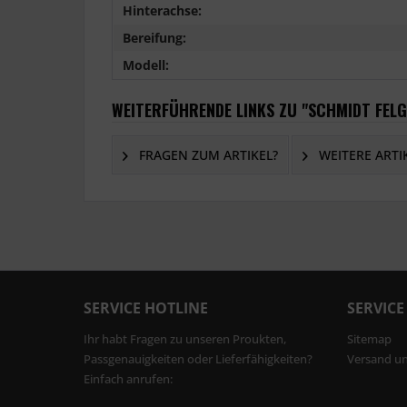
Hinterachse:
Bereifung:
Modell:
WEITERFÜHRENDE LINKS ZU "SCHMIDT FELG
FRAGEN ZUM ARTIKEL?
WEITERE ARTI
SERVICE HOTLINE
SERVICE
Ihr habt Fragen zu unseren Proukten,
Sitemap
Passgenauigkeiten oder Lieferfähigkeiten?
Versand u
Einfach anrufen: