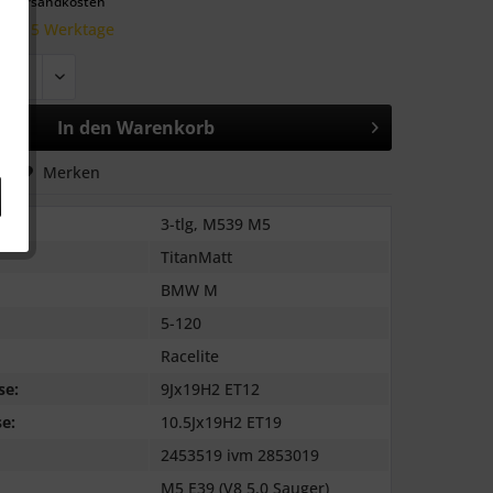
l. Versandkosten
 10-15 Werktage
In den
Warenkorb
hen
Merken
3-tlg, M539 M5
TitanMatt
BMW M
5-120
Racelite
se:
9Jx19H2 ET12
e:
10.5Jx19H2 ET19
2453519 ivm 2853019
M5 E39 (V8 5.0 Sauger)