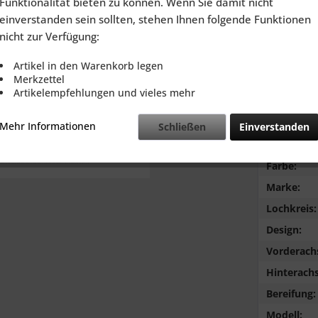
Funktionalität bieten zu können. Wenn Sie damit nicht
inkl. MwSt.
zzg
einverstanden sein sollten, stehen Ihnen folgende Funktionen
Lieferzeit
nicht zur Verfügung:
Artikel in den Warenkorb legen
Merkzettel
Artikelempfehlungen und vieles mehr
Vergleic
Mehr Informationen
Schließen
Einverstanden
Typ:
Farbe:
Marke:
Lochkreis:
Design:
Vorderach
Hinterachs
Bereifung:
Modell: