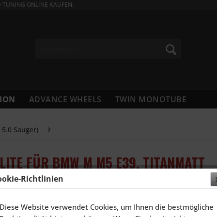
D TUNING ONLINE KAUFEN.
ION
ADVANCE WHEELS
TWIN MONOTUBE
 5.0 Sauger)
M539 M5
ELITE FÜR BMW M M5 E39, TITANMATT
ookie-Richtlinien
4.387,
Diese Website verwendet Cookies, um Ihnen die bestmögliche
Inhalt:
4 Stück