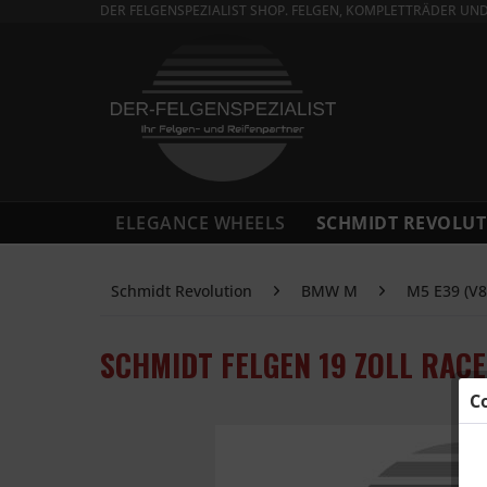
DER FELGENSPEZIALIST SHOP. FELGEN, KOMPLETTRÄDER UN
ELEGANCE WHEELS
SCHMIDT REVOLUT
Schmidt Revolution
BMW M
M5 E39 (V8
SCHMIDT FELGEN 19 ZOLL RAC
C