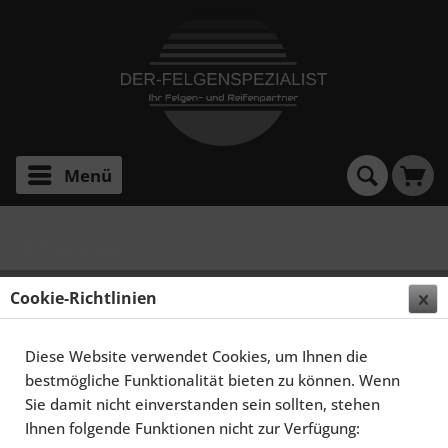
Menü
5/D 76 bis 210kw
SCHMIDT FELGEN 19 ZOLL RACELITE FÜR BMW 5ER
Cookie-Richtlinien
E39, GLOSSBLACK
Diese Website verwendet Cookies, um Ihnen die
bestmögliche Funktionalität bieten zu können. Wenn
Sie damit nicht einverstanden sein sollten, stehen
Ihnen folgende Funktionen nicht zur Verfügung: