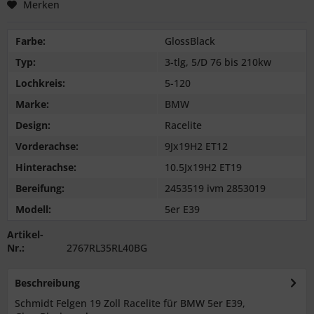
Merken
Farbe:
GlossBlack
Typ:
3-tlg, 5/D 76 bis 210kw
Lochkreis:
5-120
Marke:
BMW
Design:
Racelite
Vorderachse:
9Jx19H2 ET12
Hinterachse:
10.5Jx19H2 ET19
Bereifung:
2453519 ivm 2853019
Modell:
5er E39
Artikel-
Nr.:
2767RL35RL40BG
Beschreibung
Schmidt Felgen 19 Zoll Racelite für BMW 5er E39,