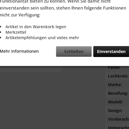
Funktionalität bieten zu können. Wenn Sie damit nicht
inkl. MwSt.
zzg
einverstanden sein sollten, stehen Ihnen folgende Funktionen
Lieferzeit
nicht zur Verfügung:
Artikel in den Warenkorb legen
Merkzettel
Artikelempfehlungen und vieles mehr
Vergleic
Mehr Informationen
Schließen
Einverstanden
Typ:
Farbe:
Lochkreis:
Marke:
Bereifung:
Modell:
Design:
Vorderach
Hinterachs