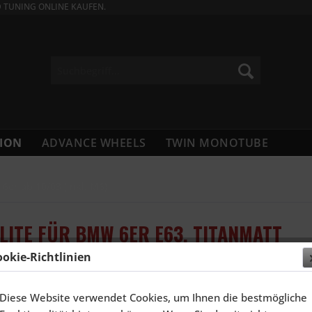
D TUNING ONLINE KAUFEN.
ION
ADVANCE WHEELS
TWIN MONOTUBE
6er ab 10/03 (inkl. M6)
LITE FÜR BMW 6ER E63, TITANMATT
ookie-Richtlinien
4.387,
Diese Website verwendet Cookies, um Ihnen die bestmögliche
Inhalt:
4 Stück