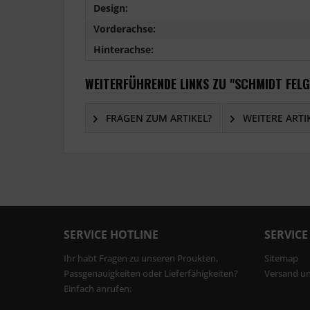
Design:
Vorderachse:
Hinterachse:
WEITERFÜHRENDE LINKS ZU "SCHMIDT FELG
FRAGEN ZUM ARTIKEL?
WEITERE ARTI
SERVICE HOTLINE
SERVICE
Ihr habt Fragen zu unseren Proukten,
Sitemap
Passgenauigkeiten oder Lieferfähigkeiten?
Versand u
Einfach anrufen: