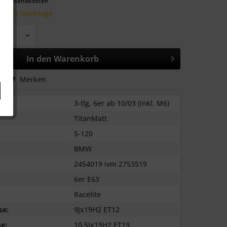
l. Versandkosten
 10-15 Werktage
In den
Warenkorb
hen
Merken
3-tlg, 6er ab 10/03 (inkl. M6)
TitanMatt
5-120
BMW
2454019 ivm 2753519
6er E63
Racelite
se:
9Jx19H2 ET12
e:
10.5Jx19H2 ET19