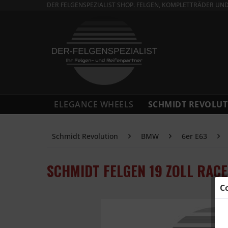
DER FELGENSPEZIALIST SHOP. FELGEN, KOMPLETTRÄDER UN
ELEGANCE WHEELS
SCHMIDT REVOLUT
Schmidt Revolution
BMW
6er E63
SCHMIDT FELGEN 19 ZOLL RACE
C