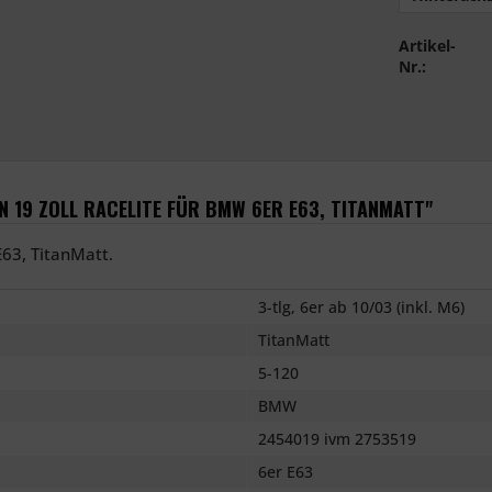
Artikel-
Nr.:
 19 ZOLL RACELITE FÜR BMW 6ER E63, TITANMATT"
E63, TitanMatt.
3-tlg, 6er ab 10/03 (inkl. M6)
TitanMatt
5-120
BMW
2454019 ivm 2753519
6er E63