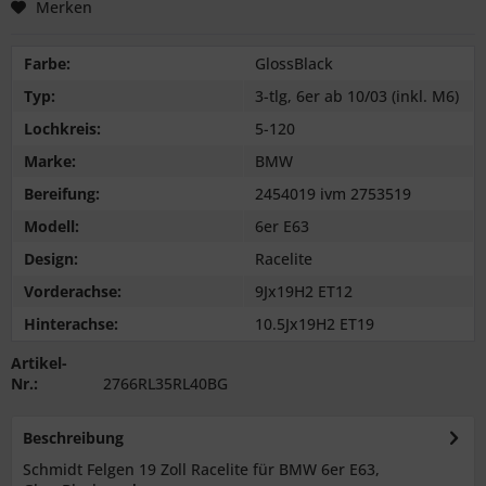
Merken
Farbe:
GlossBlack
Typ:
3-tlg, 6er ab 10/03 (inkl. M6)
Lochkreis:
5-120
Marke:
BMW
Bereifung:
2454019 ivm 2753519
Modell:
6er E63
Design:
Racelite
Vorderachse:
9Jx19H2 ET12
Hinterachse:
10.5Jx19H2 ET19
Artikel-
Nr.:
2766RL35RL40BG
Beschreibung
Schmidt Felgen 19 Zoll Racelite für BMW 6er E63,