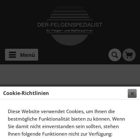
Menü
6er ab 10/03 (inkl. M6)
SCHMIDT FELGEN 19 ZOLL RACELITE FÜR BMW 6ER
Cookie-Richtlinien
E63, GLOSSBLACK
Diese Website verwendet Cookies, um Ihnen die
bestmögliche Funktionalität bieten zu können. Wenn
Sie damit nicht einverstanden sein sollten, stehen
Ihnen folgende Funktionen nicht zur Verfügung: