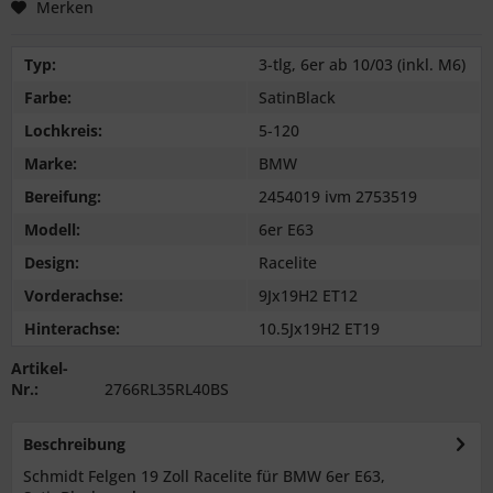
Merken
Typ:
3-tlg, 6er ab 10/03 (inkl. M6)
Farbe:
SatinBlack
Lochkreis:
5-120
Marke:
BMW
Bereifung:
2454019 ivm 2753519
Modell:
6er E63
Design:
Racelite
Vorderachse:
9Jx19H2 ET12
Hinterachse:
10.5Jx19H2 ET19
Artikel-
Nr.:
2766RL35RL40BS
Beschreibung
Schmidt Felgen 19 Zoll Racelite für BMW 6er E63,