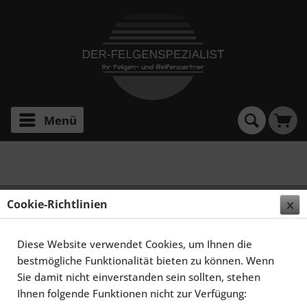
Menü
6er ab 10/03 (inkl. M6)
SCHMIDT FELGEN 19 ZOLL RACELITE FÜR BMW 6ER
Cookie-Richtlinien
E63, SATINBLACK
Diese Website verwendet Cookies, um Ihnen die
bestmögliche Funktionalität bieten zu können. Wenn
Sie damit nicht einverstanden sein sollten, stehen
Ihnen folgende Funktionen nicht zur Verfügung: