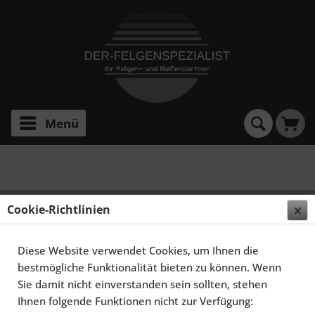
Menü
Typ LX nur Hecktriebler! Nicht SRT-8
SCHMIDT FELGEN 21 ZOLL CC-LINE FÜR CHRYSLER
Cookie-Richtlinien
300C ALLRAD, DURCHROM
Diese Website verwendet Cookies, um Ihnen die
bestmögliche Funktionalität bieten zu können. Wenn
Sie damit nicht einverstanden sein sollten, stehen
Ihnen folgende Funktionen nicht zur Verfügung: