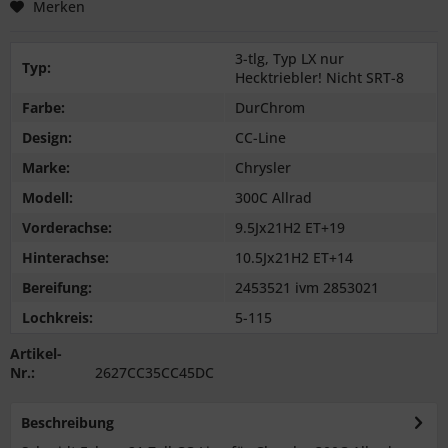
Merken
3-tlg, Typ LX nur
Typ:
Hecktriebler! Nicht SRT-8
Farbe:
DurChrom
Design:
CC-Line
Marke:
Chrysler
Modell:
300C Allrad
Vorderachse:
9.5Jx21H2 ET+19
Hinterachse:
10.5Jx21H2 ET+14
Bereifung:
2453521 ivm 2853021
Lochkreis:
5-115
Artikel-
Nr.:
2627CC35CC45DC
Beschreibung