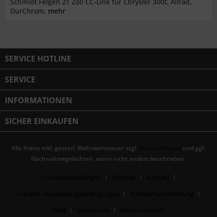
Schmidt Felgen 21 Zoll CC-Line für Chrysler 300C Allrad,
DurChrom.
mehr
SERVICE HOTLINE
SERVICE
INFORMATIONEN
SICHER EINKAUFEN
Alle Preise inkl. gesetzl. Mehrwertsteuer zzgl.
Versandkosten
und ggf.
Nachnahmegebühren, wenn nicht anders beschrieben.
Cookie-Einstellungen
Sitemap
Kontakt
Versand und Zahlungsbedingungen
Datenschutzerklärung
AGB
Impressum
Widerrufsrecht