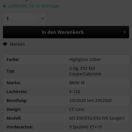
Lieferzeit: 10-15 Werktage
In den
Warenkorb
Merken
Farbe:
Highgloss Silber
3-tlg, E92 M3
Typ:
Coupe/Cabriolet
Marke:
BMW M
Lochkreis:
5-120
Bereifung:
2453020 ivm 2952520
Design:
CC-Line
Modell:
M3 E90/E92/E93 (V8 Sauger)
Vorderachse:
9.5Jx20H2 ET+19