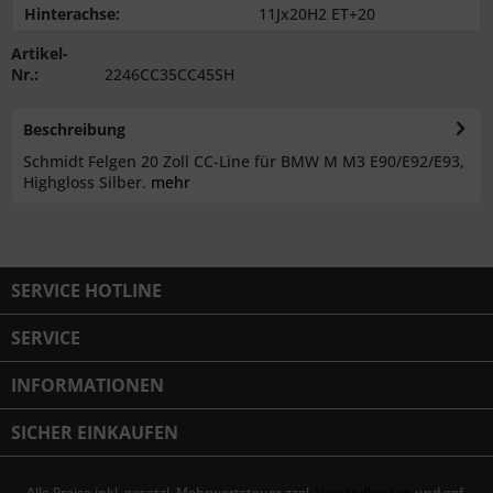
Hinterachse:
11Jx20H2 ET+20
Artikel-
Nr.:
2246CC35CC45SH
Beschreibung
Schmidt Felgen 20 Zoll CC-Line für BMW M M3 E90/E92/E93,
Highgloss Silber.
mehr
SERVICE HOTLINE
SERVICE
INFORMATIONEN
SICHER EINKAUFEN
Alle Preise inkl. gesetzl. Mehrwertsteuer zzgl.
Versandkosten
und ggf.