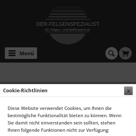
Menü
E92 M3 Coupe/Cabriolet
SCHMIDT FELGEN 20 ZOLL CC-LINE FÜR BMW M M3
Cookie-Richtlinien
E90/E92/E93, HIGHGLOSS SILBER
Diese Website verwendet Cookies, um Ihnen die
bestmögliche Funktionalität bieten zu können. Wenn
Sie damit nicht einverstanden sein sollten, stehen
Ihnen folgende Funktionen nicht zur Verfügung: