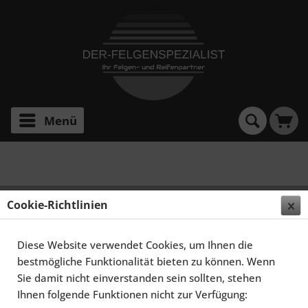
Menü
Golf IV R32
SCHMIDT FELGEN 19 ZOLL RACELITE FÜR VW GOLF
Cookie-Richtlinien
IV R32 TYP 1J, GLOSSBLACK
Diese Website verwendet Cookies, um Ihnen die
bestmögliche Funktionalität bieten zu können. Wenn
Sie damit nicht einverstanden sein sollten, stehen
Ihnen folgende Funktionen nicht zur Verfügung: