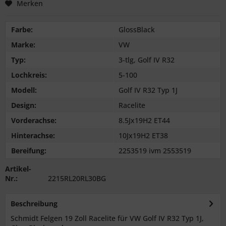
Merken
Farbe:
GlossBlack
Marke:
VW
Typ:
3-tlg, Golf IV R32
Lochkreis:
5-100
Modell:
Golf IV R32 Typ 1J
Design:
Racelite
Vorderachse:
8.5Jx19H2 ET44
Hinterachse:
10Jx19H2 ET38
Bereifung:
2253519 ivm 2553519
Artikel-
Nr.:
2215RL20RL30BG
Beschreibung
Schmidt Felgen 19 Zoll Racelite für VW Golf IV R32 Typ 1J,