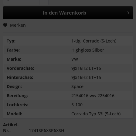
In den
Warenkorb
Merken
Typ:
1-tlg, Corrado (5-Loch)
Farbe:
Highgloss Silber
Marke:
VW
Vorderachse:
9Jx16H2 ET+15
Hinterachse:
9Jx16H2 ET+15
Design:
Space
Bereifung:
2154016 ww 2254016
Lochkreis:
5-100
Modell:
Corrado Typ 53I (5-Loch)
Artikel-
Nr.:
1741SP6XSP6XSH