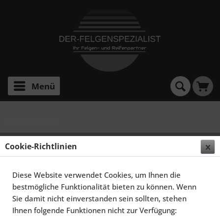
Menü
Corrado (5-Loch)
SCHMIDT FELGEN 16 ZOLL SPACE FÜR VW
Cookie-Richtlinien
CORRADO TYP 53I, HIGHGLOSS SILBER
Diese Website verwendet Cookies, um Ihnen die
bestmögliche Funktionalität bieten zu können. Wenn
Sie damit nicht einverstanden sein sollten, stehen
Ihnen folgende Funktionen nicht zur Verfügung: