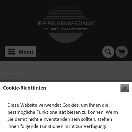
Menü
Golf II G60
SCHMIDT FELGEN 16 ZOLL MODERN-LINE FÜR VW
Cookie-Richtlinien
GOLF II TYP 19E, TITANMATT
Diese Website verwendet Cookies, um Ihnen die
bestmögliche Funktionalität bieten zu können. Wenn
Sie damit nicht einverstanden sein sollten, stehen
Ihnen folgende Funktionen nicht zur Verfügung: