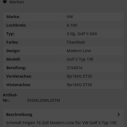
Merken
Marke:
VW
Lochkreis:
4-100
Typ:
3-tlg, Golf II G60
Farbe:
TitanMatt
Design:
Modern-Line
Modell:
Golf II Typ 19E
Bereifung:
2154016
Vorderachse:
9Jx16H2 ET35
Hinterachse:
9Jx16H2 ET35
Artikel-
Nr.:
555ML20ML20TM
Beschreibung
Schmidt Felgen 16 Zoll Modern-Line für VW Golf II Typ 19E,