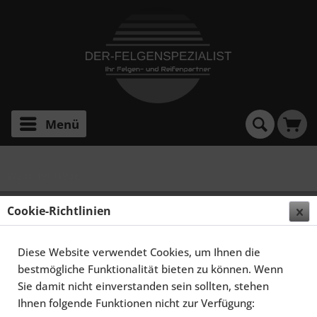
Menü
W201 190/190E
SCHMIDT FELGEN 16 ZOLL RETRO-ML FÜR
Cookie-Richtlinien
MERCEDES-BENZ 190, HIGHGLOSS SILBER
Diese Website verwendet Cookies, um Ihnen die
bestmögliche Funktionalität bieten zu können. Wenn
Sie damit nicht einverstanden sein sollten, stehen
Ihnen folgende Funktionen nicht zur Verfügung: