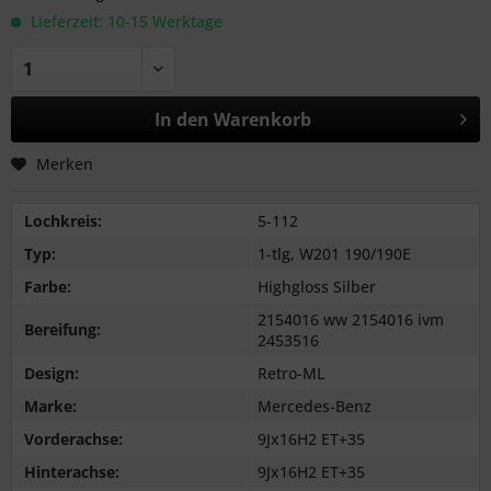
Lieferzeit: 10-15 Werktage
In den
Warenkorb
Merken
Lochkreis:
5-112
Typ:
1-tlg, W201 190/190E
Farbe:
Highgloss Silber
2154016 ww 2154016 ivm
Bereifung:
2453516
Design:
Retro-ML
Marke:
Mercedes-Benz
Vorderachse:
9Jx16H2 ET+35
Hinterachse:
9Jx16H2 ET+35