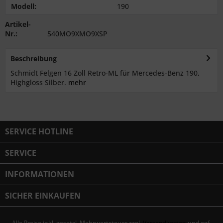
Modell:
190
Artikel-
Nr.:
540MO9XMO9XSP
Beschreibung
Schmidt Felgen 16 Zoll Retro-ML für Mercedes-Benz 190,
Highgloss Silber.
mehr
SERVICE HOTLINE
SERVICE
INFORMATIONEN
SICHER EINKAUFEN
Alle Preise inkl. gesetzl. Mehrwertsteuer zzgl.
Versandkosten
und ggf.