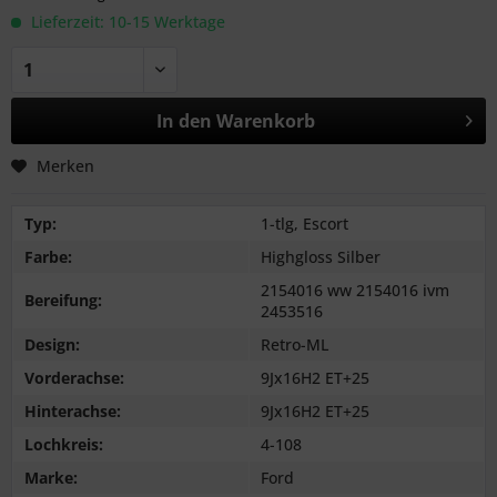
Lieferzeit: 10-15 Werktage
In den
Warenkorb
Merken
Typ:
1-tlg, Escort
Farbe:
Highgloss Silber
2154016 ww 2154016 ivm
Bereifung:
2453516
Design:
Retro-ML
Vorderachse:
9Jx16H2 ET+25
Hinterachse:
9Jx16H2 ET+25
Lochkreis:
4-108
Marke:
Ford