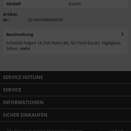
Modell:
Escort
Artikel-
Nr.:
521MO9XMO9XSP
Beschreibung
Schmidt Felgen 16 Zoll Retro-ML für Ford Escort, Highgloss
Silber.
mehr
SERVICE HOTLINE
SERVICE
INFORMATIONEN
SICHER EINKAUFEN
Alle Preise inkl. gesetzl. Mehrwertsteuer zzgl.
Versandkosten
und ggf.