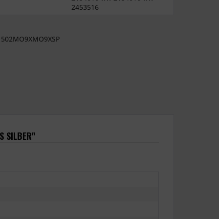
2453516
502MO9XMO9XSP
S SILBER"