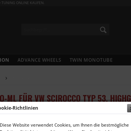
D TUNING ONLINE KAUFEN.
ION
ADVANCE WHEELS
TWIN MONOTUBE
Scirocco
RO-ML FÜR VW SCIROCCO TYP 53, HIGH
ookie-Richtlinien
1.360,
Diese Website verwendet Cookies, um Ihnen die bestmögliche
Inhalt:
4 Stück