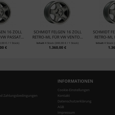
GEN 16 ZOLL
SCHMIDT FELGEN 16 ZOLL
SCHMIDT FE
VW PASSAT...
RETRO-ML FÜR VW VENTO...
RETRO-ML 
I
0,00 € / 1 Stück)
Inhalt
4 Stück
(340,00 € / 1 Stück)
Inhalt
4 Stück
00 €
1.360,00 €
1.3
INFORMATIONEN
Cookie-Einstellungen
nd Zahlungsbedingungen
Kontakt
Datenschutzerklärung
AGB
Impressum