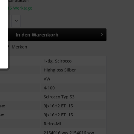
l. Versandkosten
: 10-15 Werktage
In den
Warenkorb
hen
Merken
1-tlg, Scirocco
Highgloss Silber
VW
4-100
Scirocco Typ 53
se:
9Jx16H2 ET+15
e:
9Jx16H2 ET+15
Retro-ML
2154016 ww 2154016 ww