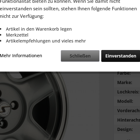
Funktionalität bieten zu können. Wenn Sie damit nicht
inkl. MwSt.
zzg
einverstanden sein sollten, stehen Ihnen folgende Funktionen
Lieferzeit
nicht zur Verfügung:
Artikel in den Warenkorb legen
Merkzettel
Artikelempfehlungen und vieles mehr
Vergleic
Mehr Informationen
Schließen
Einverstanden
Typ:
Farbe:
Marke:
Lochkreis:
Modell:
Vorderach
Hinterachs
Design: