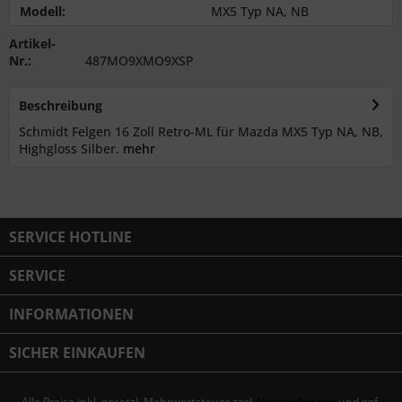
Modell:
MX5 Typ NA, NB
Artikel-
Nr.:
487MO9XMO9XSP
Beschreibung
Schmidt Felgen 16 Zoll Retro-ML für Mazda MX5 Typ NA, NB,
Highgloss Silber.
mehr
SERVICE HOTLINE
SERVICE
INFORMATIONEN
SICHER EINKAUFEN
Alle Preise inkl. gesetzl. Mehrwertsteuer zzgl.
Versandkosten
und ggf.