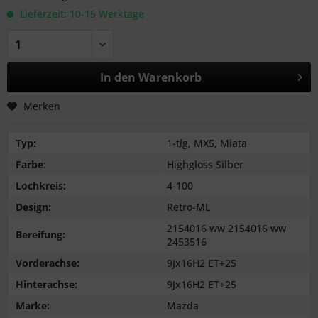
Lieferzeit: 10-15 Werktage
In den
Warenkorb
Merken
Typ:
1-tlg, MX5, Miata
Farbe:
Highgloss Silber
Lochkreis:
4-100
Design:
Retro-ML
2154016 ww 2154016 ww
Bereifung:
2453516
Vorderachse:
9Jx16H2 ET+25
Hinterachse:
9Jx16H2 ET+25
Marke:
Mazda