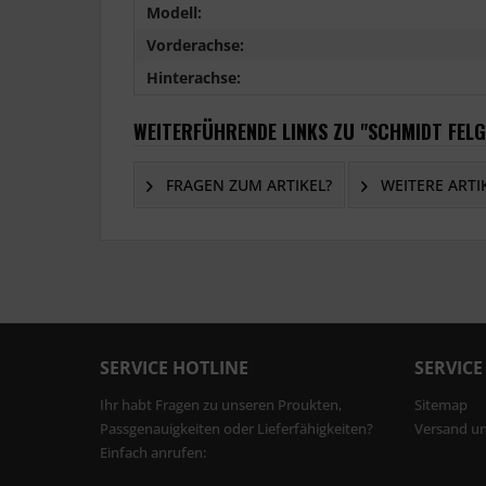
Modell:
Vorderachse:
Hinterachse:
WEITERFÜHRENDE LINKS ZU "SCHMIDT FELG
FRAGEN ZUM ARTIKEL?
WEITERE ARTI
SERVICE HOTLINE
SERVICE
Ihr habt Fragen zu unseren Proukten,
Sitemap
Passgenauigkeiten oder Lieferfähigkeiten?
Versand u
Einfach anrufen: