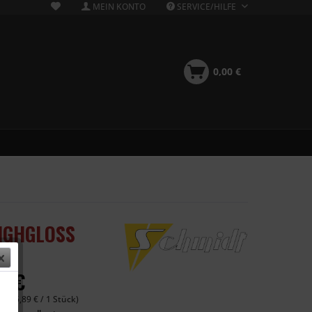
MEIN KONTO
SERVICE/HILFE
0,00 €
HIGHGLOSS
6 €
 (655,89 € / 1 Stück)