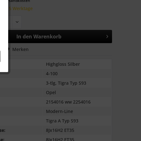
l. Versandkosten
 10-15 Werktage
In den
Warenkorb
hen
Merken
Highgloss Silber
4-100
3-tlg, Tigra Typ S93
Opel
2154016 ww 2254016
Modern-Line
Tigra A Typ S93
se:
8Jx16H2 ET35
e:
8Jx16H2 ET35