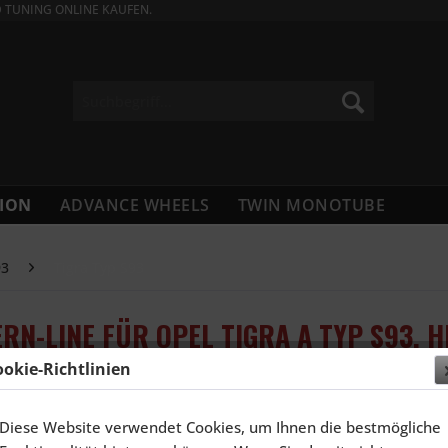
D TUNING ONLINE KAUFEN.
ION
ADVANCE WHEELS
TWIN MONOTUBE
93
Tigra Typ S93
RN-LINE FÜR OPEL TIGRA A TYP S93, 
ookie-Richtlinien
2.623,5
Diese Website verwendet Cookies, um Ihnen die bestmögliche
Inhalt:
4 Stück