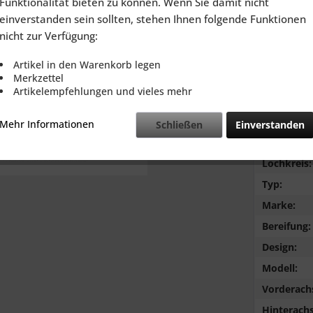
Funktionalität bieten zu können. Wenn Sie damit nicht
inkl. MwSt.
zzg
einverstanden sein sollten, stehen Ihnen folgende Funktionen
Lieferzeit
nicht zur Verfügung:
Artikel in den Warenkorb legen
Merkzettel
Artikelempfehlungen und vieles mehr
Vergleic
Mehr Informationen
Schließen
Einverstanden
Farbe:
Lochkreis:
Typ:
Marke:
Bereifung:
Design:
Modell:
Vorderach
Hinterachs