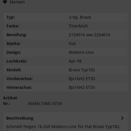
Merken
Typ:
3-tlg, Bravo
Farbe:
TitanMatt
Bereifung:
2154016 ww 2254016
Marke:
Fiat
Design:
Modern-Line
Lochkreis:
Apr 98
Modell:
Bravo Typ182
Vorderachse:
8Jx16H2 ET35
Hinterachse:
8Jx16H2 ET35
Artikel-
Nr.:
456ML15ML15TM
Beschreibung
Schmidt Felgen 16 Zoll Modern-Line für Fiat Bravo Typ182,