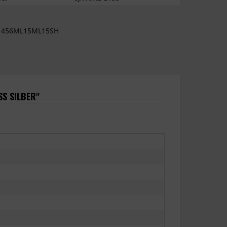
456ML15ML15SH
S SILBER"