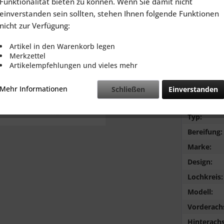
Funktionalität bieten zu können. Wenn Sie damit nicht
inkl. MwSt.
zzg
einverstanden sein sollten, stehen Ihnen folgende Funktionen
Lieferzeit
nicht zur Verfügung:
Artikel in den Warenkorb legen
Merkzettel
Artikelempfehlungen und vieles mehr
Vergleic
Mehr Informationen
Schließen
Einverstanden
Farbe:
Typ:
Bereifung:
Marke:
Design:
Lochkreis:
Modell:
Vorderach
Hinterachs