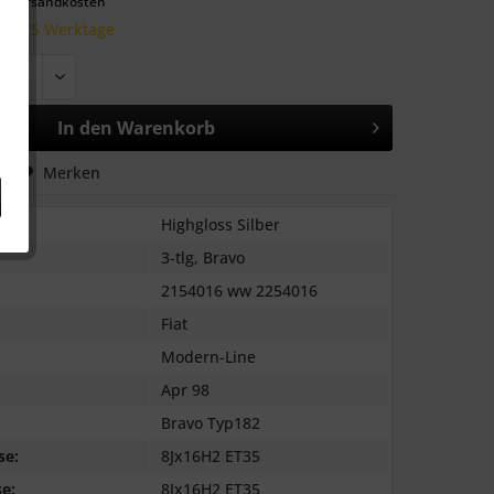
l. Versandkosten
 10-15 Werktage
In den
Warenkorb
hen
Merken
Highgloss Silber
3-tlg, Bravo
2154016 ww 2254016
Fiat
Modern-Line
Apr 98
Bravo Typ182
se:
8Jx16H2 ET35
e:
8Jx16H2 ET35