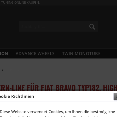
D TUNING ONLINE KAUFEN.
ION
ADVANCE WHEELS
TWIN MONOTUBE
Bravo
RN-LINE FÜR FIAT BRAVO TYP182, HIG
ookie-Richtlinien
2.623,5
Diese Website verwendet Cookies, um Ihnen die bestmögliche
Inhalt:
4 Stück