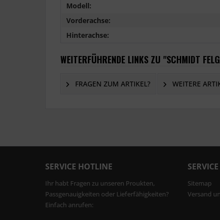
Modell:
Vorderachse:
Hinterachse:
WEITERFÜHRENDE LINKS ZU "SCHMIDT FELG
FRAGEN ZUM ARTIKEL?
WEITERE ARTI
SERVICE HOTLINE
SERVICE
Ihr habt Fragen zu unseren Proukten,
Sitemap
Passgenauigkeiten oder Lieferfähigkeiten?
Versand u
Einfach anrufen: