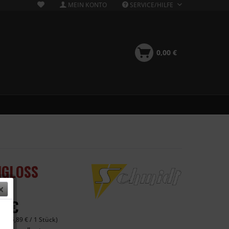
MEIN KONTO
SERVICE/HILFE
0,00 €
HGLOSS
6 €
 (655,89 € / 1 Stück)