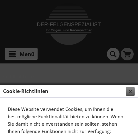
Menü
Golf III (4-Loch)
SCHMIDT FELGEN 14 ZOLL TH-LINE FÜR VW GOLF III
Cookie-Richtlinien
TYP 1HX0, POLIERT
Diese Website verwendet Cookies, um Ihnen die
bestmögliche Funktionalität bieten zu können. Wenn
Sie damit nicht einverstanden sein sollten, stehen
Ihnen folgende Funktionen nicht zur Verfügung: