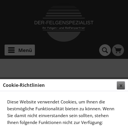
Menü
Vento (4-Loch)
SCHMIDT FELGEN 14 ZOLL TH-LINE FÜR VW VENTO
Cookie-Richtlinien
TYP 1HX0, POLIERT
Diese Website verwendet Cookies, um Ihnen die
bestmögliche Funktionalität bieten zu können. Wenn
Sie damit nicht einverstanden sein sollten, stehen
Ihnen folgende Funktionen nicht zur Verfügung: