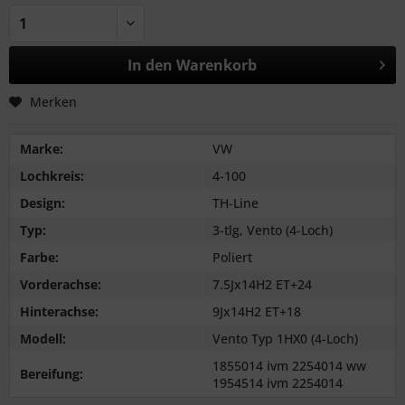
In den
Warenkorb
Merken
Marke:
VW
Lochkreis:
4-100
Design:
TH-Line
Typ:
3-tlg, Vento (4-Loch)
Farbe:
Poliert
Vorderachse:
7.5Jx14H2 ET+24
Hinterachse:
9Jx14H2 ET+18
Modell:
Vento Typ 1HX0 (4-Loch)
1855014 ivm 2254014 ww
Bereifung:
1954514 ivm 2254014