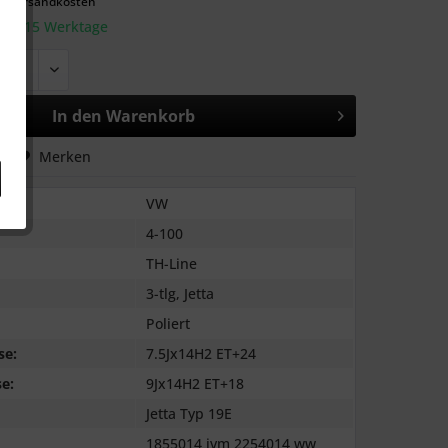
l. Versandkosten
: 10-15 Werktage
In den
Warenkorb
hen
Merken
VW
4-100
TH-Line
3-tlg, Jetta
Poliert
se:
7.5Jx14H2 ET+24
e:
9Jx14H2 ET+18
Jetta Typ 19E
1855014 ivm 2254014 ww