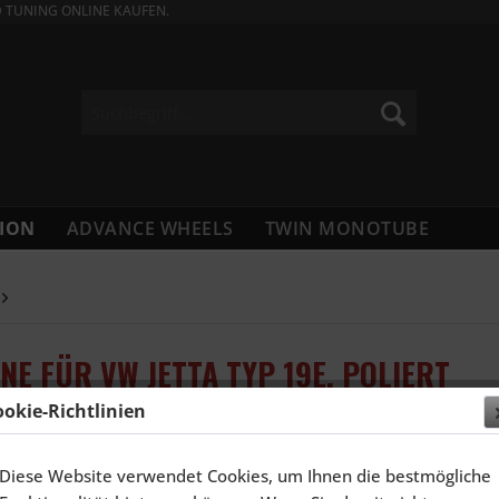
D TUNING ONLINE KAUFEN.
ION
ADVANCE WHEELS
TWIN MONOTUBE
Jetta
NE FÜR VW JETTA TYP 19E, POLIERT
ookie-Richtlinien
2.310,
Diese Website verwendet Cookies, um Ihnen die bestmögliche
Inhalt:
4 Stück