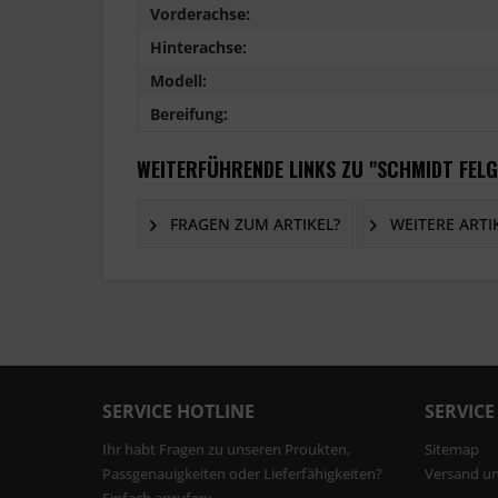
Vorderachse:
Hinterachse:
Modell:
Bereifung:
WEITERFÜHRENDE LINKS ZU "SCHMIDT FELGE
FRAGEN ZUM ARTIKEL?
WEITERE ARTI
SERVICE HOTLINE
SERVICE
Ihr habt Fragen zu unseren Proukten,
Sitemap
Passgenauigkeiten oder Lieferfähigkeiten?
Versand u
Einfach anrufen: