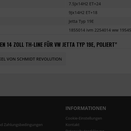
7.5Jx14H2 ET+24
9Jx14H2 ET+18
Jetta Typ 19E
1855014 ivm 2254014 ww 19545
N 14 ZOLL TH-LINE FÜR VW JETTA TYP 19E, POLIERT"
KEL VON SCHMIDT REVOLUTION
INFORMATIONEN
Cookie-Einstellungen
nd Zahlungsbedingungen
Kontakt
Datenschutzerklärung