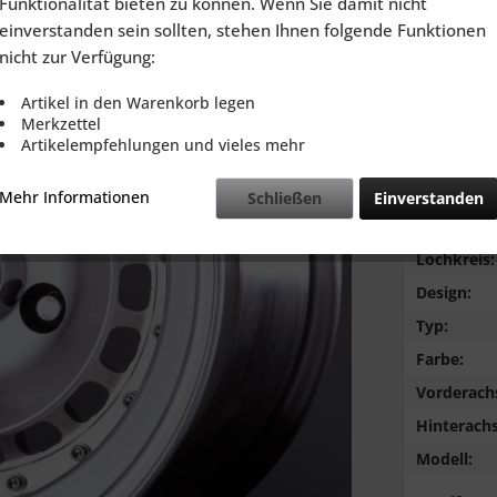
Funktionalität bieten zu können. Wenn Sie damit nicht
inkl. MwSt.
zzg
einverstanden sein sollten, stehen Ihnen folgende Funktionen
Lieferzeit
nicht zur Verfügung:
Artikel in den Warenkorb legen
Merkzettel
Artikelempfehlungen und vieles mehr
Vergleic
Mehr Informationen
Schließen
Einverstanden
Marke:
Lochkreis:
Design:
Typ:
Farbe:
Vorderach
Hinterachs
Modell: