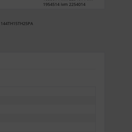
1954514 ivm 2254014
144TH15TH25PA