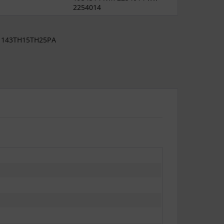
2254014
143TH15TH25PA