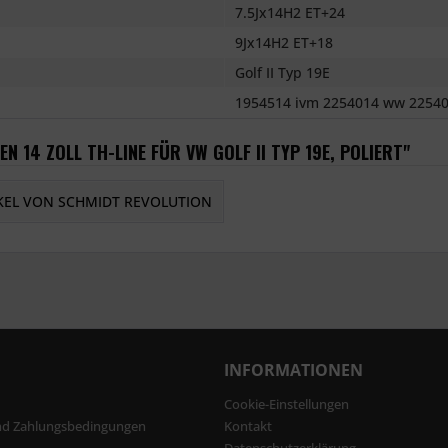
7.5Jx14H2 ET+24
9Jx14H2 ET+18
Golf II Typ 19E
1954514 ivm 2254014 ww 2254
N 14 ZOLL TH-LINE FÜR VW GOLF II TYP 19E, POLIERT"
KEL VON SCHMIDT REVOLUTION
INFORMATIONEN
Cookie-Einstellungen
nd Zahlungsbedingungen
Kontakt
Datenschutzerklärung