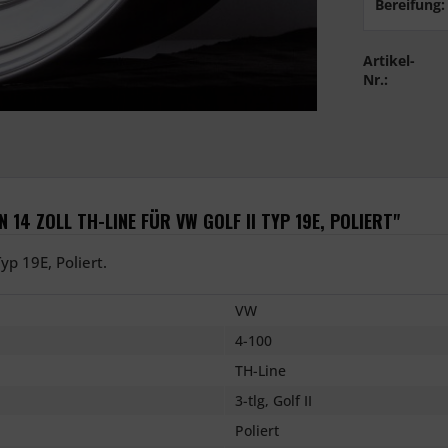
Bereifung:
Artikel-
Nr.:
4 ZOLL TH-LINE FÜR VW GOLF II TYP 19E, POLIERT"
yp 19E, Poliert.
VW
4-100
TH-Line
3-tlg, Golf II
Poliert