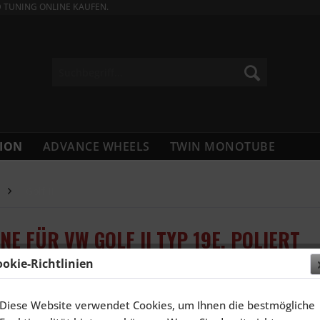
D TUNING ONLINE KAUFEN.
ION
ADVANCE WHEELS
TWIN MONOTUBE
Golf II
NE FÜR VW GOLF II TYP 19E, POLIERT
ookie-Richtlinien
2.310,
Diese Website verwendet Cookies, um Ihnen die bestmögliche
Inhalt:
4 Stück