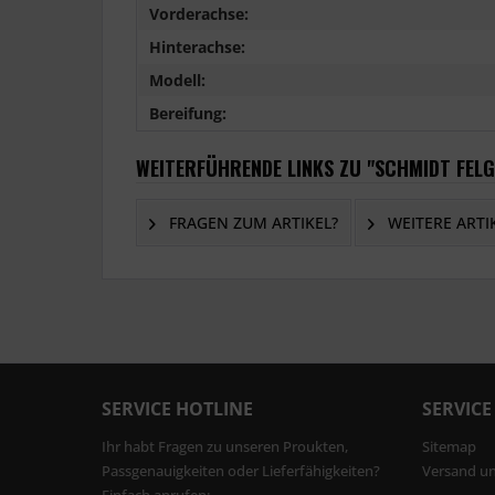
Vorderachse:
Hinterachse:
Modell:
Bereifung:
WEITERFÜHRENDE LINKS ZU "SCHMIDT FELGE
FRAGEN ZUM ARTIKEL?
WEITERE ARTI
SERVICE HOTLINE
SERVICE
Ihr habt Fragen zu unseren Proukten,
Sitemap
Passgenauigkeiten oder Lieferfähigkeiten?
Versand u
Einfach anrufen: