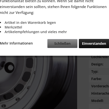
Funktionalität bieten zu können. Wenn Sie damit nicht
inkl. MwSt.
zzg
einverstanden sein sollten, stehen Ihnen folgende Funktionen
Lieferzeit
nicht zur Verfügung:
Artikel in den Warenkorb legen
Merkzettel
Artikelempfehlungen und vieles mehr
Vergleic
Mehr Informationen
Schließen
Einverstanden
Marke:
Lochkreis:
Design:
Typ:
Farbe:
Vorderach
Hinterachs
Modell: