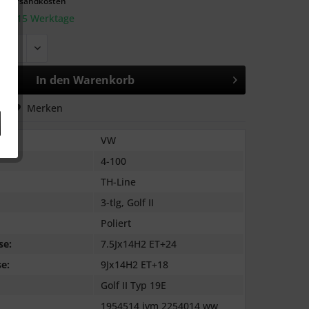
l. Versandkosten
: 10-15 Werktage
In den
Warenkorb
hen
Merken
VW
4-100
TH-Line
3-tlg, Golf II
Poliert
se:
7.5Jx14H2 ET+24
e:
9Jx14H2 ET+18
Golf II Typ 19E
1954514 ivm 2254014 ww