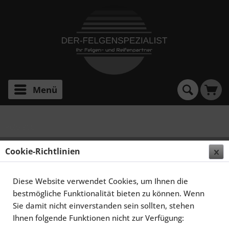
Menü
Polo 86C
SCHMIDT FELGEN 14 ZOLL TH-LINE FÜR VW POLO
Cookie-Richtlinien
1/2 TYP 86/86C, POLIERT
Diese Website verwendet Cookies, um Ihnen die
bestmögliche Funktionalität bieten zu können. Wenn
Sie damit nicht einverstanden sein sollten, stehen
Ihnen folgende Funktionen nicht zur Verfügung: