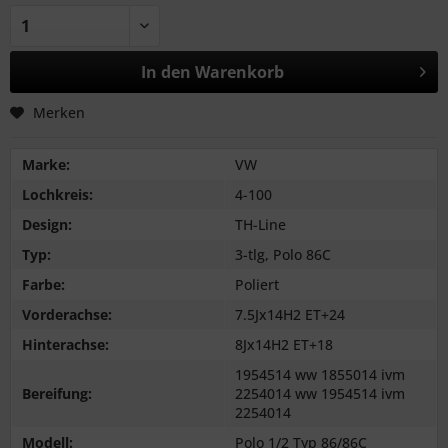
In den
Warenkorb
Merken
Marke:
VW
Lochkreis:
4-100
Design:
TH-Line
Typ:
3-tlg, Polo 86C
Farbe:
Poliert
Vorderachse:
7.5Jx14H2 ET+24
Hinterachse:
8Jx14H2 ET+18
1954514 ww 1855014 ivm
Bereifung:
2254014 ww 1954514 ivm
2254014
Modell:
Polo 1/2 Typ 86/86C