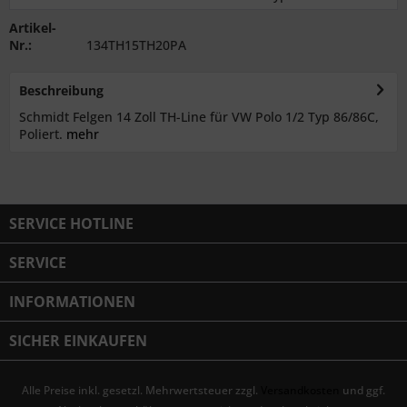
Artikel-
Nr.:
134TH15TH20PA
Beschreibung
Schmidt Felgen 14 Zoll TH-Line für VW Polo 1/2 Typ 86/86C,
Poliert.
mehr
SERVICE HOTLINE
SERVICE
INFORMATIONEN
SICHER EINKAUFEN
Alle Preise inkl. gesetzl. Mehrwertsteuer zzgl.
Versandkosten
und ggf.