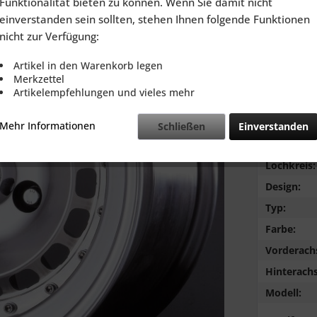
Funktionalität bieten zu können. Wenn Sie damit nicht
inkl. MwSt.
zzg
einverstanden sein sollten, stehen Ihnen folgende Funktionen
Lieferzeit
nicht zur Verfügung:
Artikel in den Warenkorb legen
Merkzettel
Artikelempfehlungen und vieles mehr
Vergleic
Mehr Informationen
Schließen
Einverstanden
Marke:
Lochkreis:
Design:
Typ:
Farbe:
Vorderach
Hinterachs
Modell: