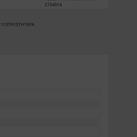
2154014
113TH15TH15PA