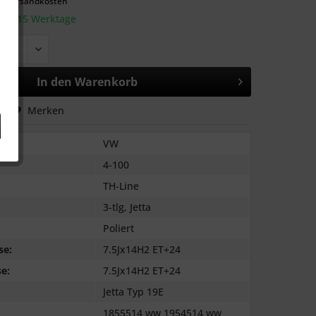
l. Versandkosten
: 10-15 Werktage
In den
Warenkorb
hen
Merken
VW
4-100
TH-Line
3-tlg, Jetta
Poliert
se:
7.5Jx14H2 ET+24
e:
7.5Jx14H2 ET+24
Jetta Typ 19E
1855514 ww 1954514 ww