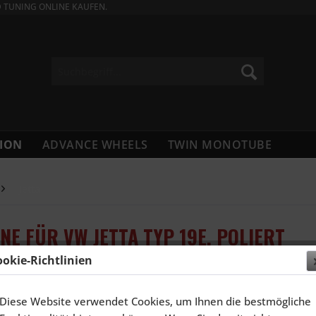
D TUNING ONLINE KAUFEN.
ION
ADVANCE WHEELS
TWIN MONOTUBE
Jetta
NE FÜR VW JETTA TYP 19E, POLIERT
ookie-Richtlinien
2.264,
Diese Website verwendet Cookies, um Ihnen die bestmögliche
Inhalt:
4 Stück