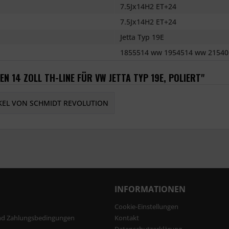
7.5Jx14H2 ET+24
7.5Jx14H2 ET+24
Jetta Typ 19E
1855514 ww 1954514 ww 21540
N 14 ZOLL TH-LINE FÜR VW JETTA TYP 19E, POLIERT"
KEL VON SCHMIDT REVOLUTION
INFORMATIONEN
Cookie-Einstellungen
nd Zahlungsbedingungen
Kontakt
Datenschutzerklärung