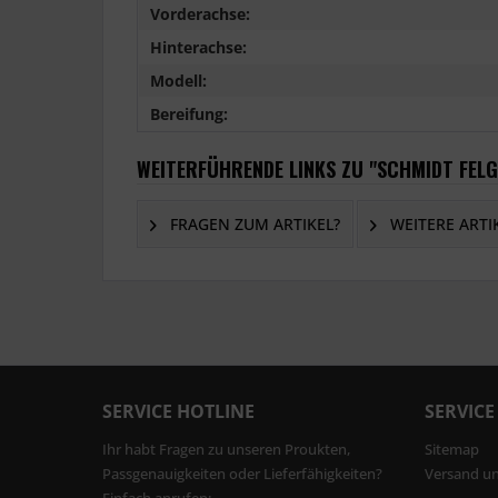
Vorderachse:
Hinterachse:
Modell:
Bereifung:
WEITERFÜHRENDE LINKS ZU "SCHMIDT FELGE
FRAGEN ZUM ARTIKEL?
WEITERE ARTI
SERVICE HOTLINE
SERVICE
Ihr habt Fragen zu unseren Proukten,
Sitemap
Passgenauigkeiten oder Lieferfähigkeiten?
Versand u
Einfach anrufen: