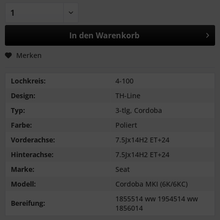
In den
Warenkorb
Merken
Lochkreis:
4-100
Design:
TH-Line
Typ:
3-tlg, Cordoba
Farbe:
Poliert
Vorderachse:
7.5Jx14H2 ET+24
Hinterachse:
7.5Jx14H2 ET+24
Marke:
Seat
Modell:
Cordoba MKI (6K/6KC)
1855514 ww 1954514 ww
Bereifung:
1856014