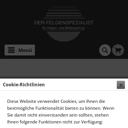
Menü
E 1 FF Deep Concave
ELEGANCE WHEELS E 1 FF DEEP CONCAVE 10,5X22
Cookie-Richtlinien
5X120 ET40 HIGHGLOSS BLACK
Diese Website verwendet Cookies, um Ihnen die
bestmögliche Funktionalität bieten zu können. Wenn
Sie damit nicht einverstanden sein sollten, stehen
Ihnen folgende Funktionen nicht zur Verfügung: