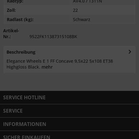
Radtyp:
AV4.0 / T311N
Zoll:
22
Radlast (kg):
Schwarz
Artikel-
Nr.:
9522FK11387315108BK
Beschreibung
Elegance Wheels E 1 FF Concave 9,5x22 5x108 ET38
Highgloss Black.
mehr
SERVICE HOTLINE
SERVICE
INFORMATIONEN
SICHER EINKAUFEN