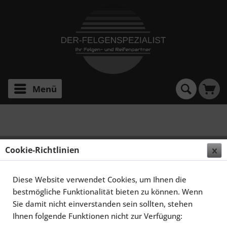
Menü
E 1 FF Concave
ELEGANCE WHEELS E 1 FF CONCAVE 9,5X22 5X108
Cookie-Richtlinien
ET38 HIGHGLOSS BLACK
Diese Website verwendet Cookies, um Ihnen die
bestmögliche Funktionalität bieten zu können. Wenn
Sie damit nicht einverstanden sein sollten, stehen
Ihnen folgende Funktionen nicht zur Verfügung: