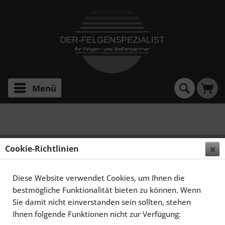
Menü
FF 550 Deep Concave
ELEGANCE WHEELS FF 550 DEEP CONCAVE 11,0X20
Cookie-Richtlinien
5X112 ET45 LIQUID METAL
Diese Website verwendet Cookies, um Ihnen die
bestmögliche Funktionalität bieten zu können. Wenn
Sie damit nicht einverstanden sein sollten, stehen
Ihnen folgende Funktionen nicht zur Verfügung: