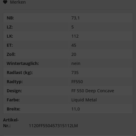
Merken
NB:
73,1
LZ:
5
LK:
112
ET:
45
Zoll:
20
Wintertauglich:
nein
Radlast (kg):
735
Radtyp:
FF550
Design:
FF 550 Deep Concave
Farbe:
Liquid Metal
Breite:
11,0
Artikel-
Nr.:
1120FF550457315112LM