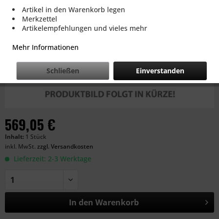
Artikel in den Warenkorb legen
Merkzettel
Artikelempfehlungen und vieles mehr
Mehr Informationen
Schließen
Einverstanden
569,05 €
Inhalt:
1 Stück
inkl. MwSt.
zzgl. Versandkosten
Lieferzeit: 2-3 Werktage
In den
Warenkorb