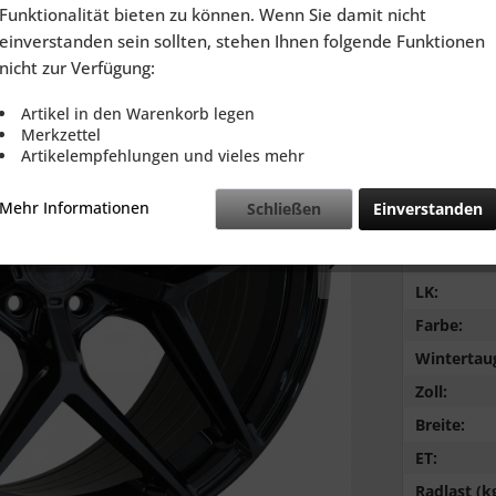
inkl. MwSt.
zzg
Funktionalität bieten zu können. Wenn Sie damit nicht
Lieferzeit
einverstanden sein sollten, stehen Ihnen folgende Funktionen
nicht zur Verfügung:
Artikel in den Warenkorb legen
Merkzettel
Artikelempfehlungen und vieles mehr
Vergleic
Mehr Informationen
Schließen
Einverstanden
NB:
LZ:
LK:
Farbe:
Wintertaug
Zoll:
Breite:
ET:
Radlast (kg