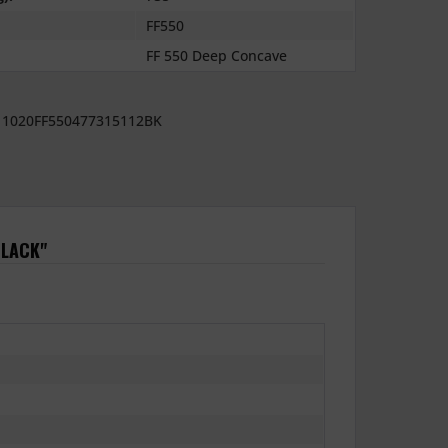
FF550
FF 550 Deep Concave
1020FF550477315112BK
BLACK"