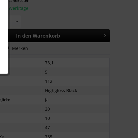
l. Versandkosten
: 2-3 Werktage
In den
Warenkorb
hen
Merken
73,1
5
112
Highgloss Black
lich:
ja
20
10
47
):
735