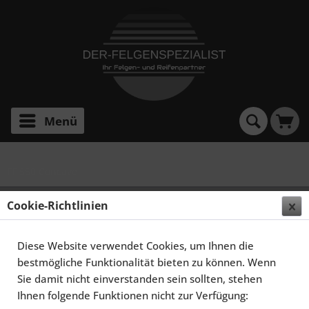
Menü
FF 550 Concave
ELEGANCE WHEELS FF 550 CONCAVE 8,5X20
Cookie-Richtlinien
5X114,3 ET43 LIQUID BRUSHED METAL
Diese Website verwendet Cookies, um Ihnen die
bestmögliche Funktionalität bieten zu können. Wenn
Sie damit nicht einverstanden sein sollten, stehen
Ihnen folgende Funktionen nicht zur Verfügung: