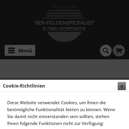
Menü
FF 550 Concave
ELEGANCE WHEELS FF 550 CONCAVE 8,5X20
Cookie-Richtlinien
5X114,3 ET43 LIQUID METAL
Diese Website verwendet Cookies, um Ihnen die
bestmögliche Funktionalität bieten zu können. Wenn
Sie damit nicht einverstanden sein sollten, stehen
Ihnen folgende Funktionen nicht zur Verfügung: