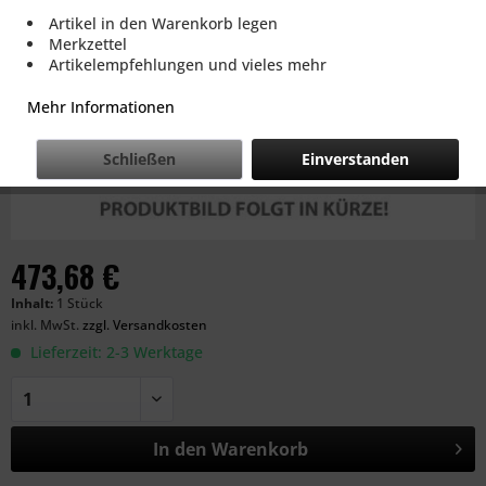
Artikel in den Warenkorb legen
Merkzettel
Artikelempfehlungen und vieles mehr
Mehr Informationen
Schließen
Einverstanden
473,68 €
Inhalt:
1 Stück
inkl. MwSt.
zzgl. Versandkosten
Lieferzeit: 2-3 Werktage
In den
Warenkorb