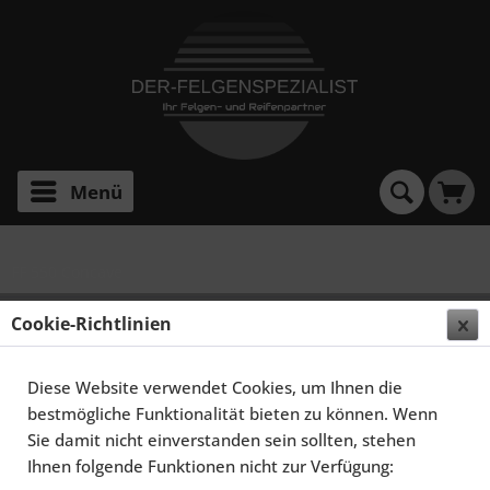
Menü
FF 550 Concave
ELEGANCE WHEELS FF 550 CONCAVE 8,5X20
Cookie-Richtlinien
5X114,3 ET43 HIGHGLOSS BLACK
Diese Website verwendet Cookies, um Ihnen die
bestmögliche Funktionalität bieten zu können. Wenn
Sie damit nicht einverstanden sein sollten, stehen
Ihnen folgende Funktionen nicht zur Verfügung: