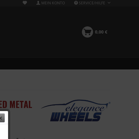
MEIN KONTO
SERVICE/HILFE
0,00 €
ED METAL
 €
k