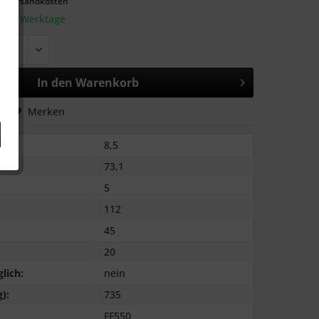
l. Versandkosten
: 2-3 Werktage
In den
Warenkorb
hen
Merken
8,5
73,1
5
112
45
20
lich:
nein
):
735
FF550