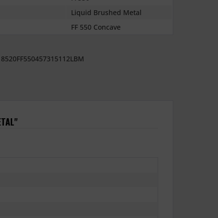
Liquid Brushed Metal
FF 550 Concave
8520FF550457315112LBM
ETAL"