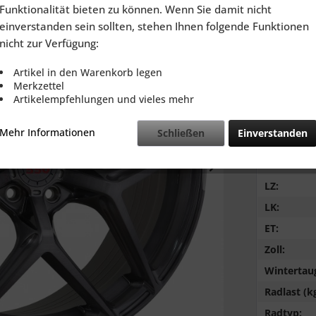
inkl. MwSt.
zzg
Funktionalität bieten zu können. Wenn Sie damit nicht
Lieferzeit
einverstanden sein sollten, stehen Ihnen folgende Funktionen
nicht zur Verfügung:
Artikel in den Warenkorb legen
Merkzettel
Artikelempfehlungen und vieles mehr
Vergleic
Mehr Informationen
Schließen
Einverstanden
Breite:
NB:
LZ:
LK:
ET:
Zoll:
Wintertaug
Radlast (kg
Radtyp: