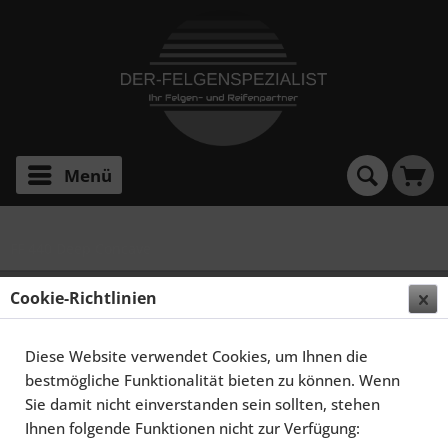
Menü
FF 440 Deep Concave
ELEGANCE WHEELS FF 440 DEEP CONCAVE 11,0X20
Cookie-Richtlinien
5X120 ET40 HYPER SILBER
Diese Website verwendet Cookies, um Ihnen die
bestmögliche Funktionalität bieten zu können. Wenn
Sie damit nicht einverstanden sein sollten, stehen
Ihnen folgende Funktionen nicht zur Verfügung: