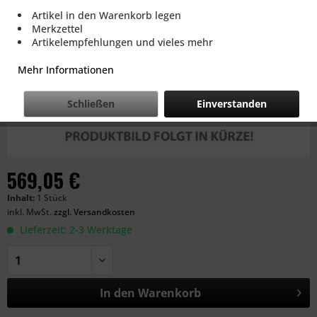
Artikel in den Warenkorb legen
Merkzettel
Artikelempfehlungen und vieles mehr
Mehr Informationen
Schließen
Einverstanden
569,05 €
Inhalt:
1 Stück
inkl. MwSt.
zzgl. Versandkosten
Lieferzeit: 2-3 Werktage
In den
Warenkorb