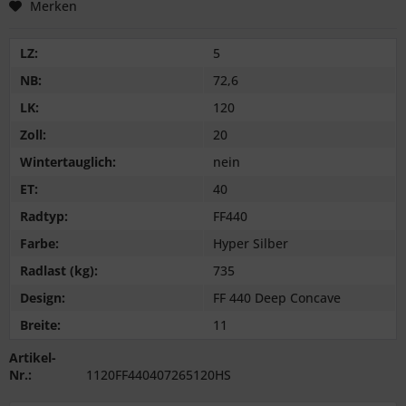
Merken
LZ:
5
NB:
72,6
LK:
120
Zoll:
20
Wintertauglich:
nein
ET:
40
Radtyp:
FF440
Farbe:
Hyper Silber
Radlast (kg):
735
Design:
FF 440 Deep Concave
Breite:
11
Artikel-
Nr.:
1120FF440407265120HS