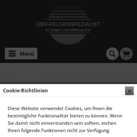
Menü
FF 440 Concave
ELEGANCE WHEELS FF 440 CONCAVE 9,0X20 5X112
Cookie-Richtlinien
ET40 HYPER SILBER
Diese Website verwendet Cookies, um Ihnen die
bestmögliche Funktionalität bieten zu können. Wenn
Sie damit nicht einverstanden sein sollten, stehen
Ihnen folgende Funktionen nicht zur Verfügung: