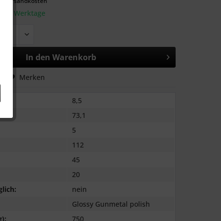
l. Versandkosten
: 2-3 Werktage
In den
Warenkorb
hen
Merken
8,5
73,1
5
112
45
20
lich:
nein
Glossy Gunmetal polish
):
750