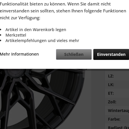
inkl. MwSt.
zzg
Funktionalität bieten zu können. Wenn Sie damit nicht
Lieferzeit
einverstanden sein sollten, stehen Ihnen folgende Funktionen
nicht zur Verfügung:
Artikel in den Warenkorb legen
Merkzettel
Artikelempfehlungen und vieles mehr
Vergleic
Mehr Informationen
Schließen
Einverstanden
Breite:
NB:
LZ:
LK:
ET:
Zoll:
Wintertaug
Farbe:
Radlast (kg