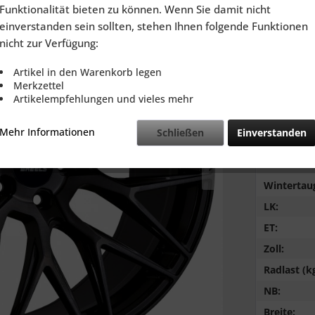
inkl. MwSt.
zzg
Funktionalität bieten zu können. Wenn Sie damit nicht
Lieferzeit
einverstanden sein sollten, stehen Ihnen folgende Funktionen
nicht zur Verfügung:
Artikel in den Warenkorb legen
Merkzettel
Artikelempfehlungen und vieles mehr
Vergleic
Mehr Informationen
Schließen
Einverstanden
LZ:
Farbe:
Wintertaug
LK:
ET:
Zoll:
Radlast (kg
NB:
Breite: