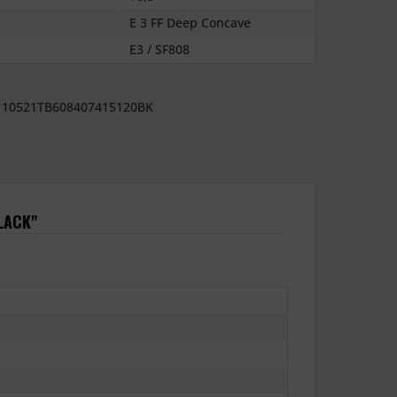
E 3 FF Deep Concave
E3 / SF808
10521TB608407415120BK
LACK"