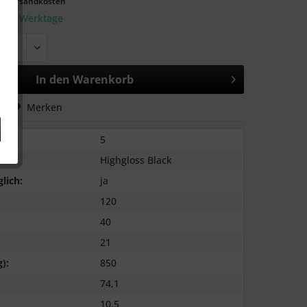
l. Versandkosten
: 2-3 Werktage
In den
Warenkorb
hen
Merken
5
Highgloss Black
lich:
ja
120
40
21
):
850
74,1
10,5